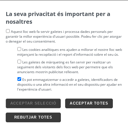
La seva privacitat és important per a
nosaltres
Aquest lloc web fa servir galetes i processa dades personals per
garantir la millor experiència d'usuari possible. Podeu fer clic per atorgar
o denegar el seu consentiment.
Les cookies analítiques ens ajuden a millorar el nostre lloc web
mitjançant la recopilació i el report d'informació sobre el seu ús.
Les galetes de màrqueting es fan servir per realitzar un
seguiment dels visitants dels llocs web per permetre que els
anunciants mostrin publicitat rellevant.
Es pot emmagatzemar o accedir a galetes, identificadors de
dispositiu o una altra informació en el seu dispositiu per ajudar en
l'experiència d'usuari.
Avís legal
ACCEPTAR SELECCIÓ
ACCEPTAR TOTES
4tickets S.L.
powered by
Condicions generals
Política de privacitat
Ticketing solutions
Política de cookies
REBUTJAR TOTES
Impronta Soluciones S.L. Tots els drets reservats 2026 v4.3r12